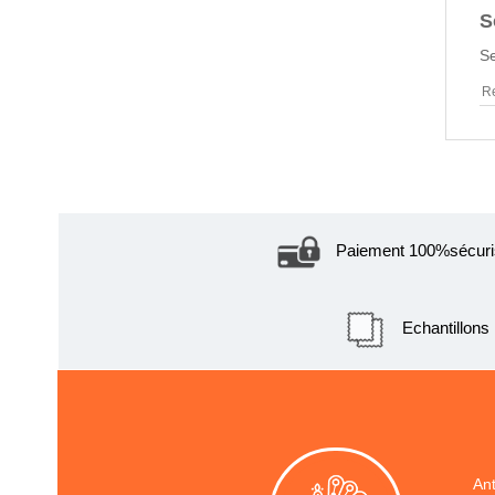
S
Se
Paiement 100%sécuri
Echantillon
Ant