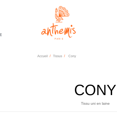
E
Accueil
Tissus
Cony
CONY
Tissu uni en laine