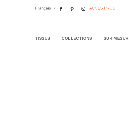
Français
Facebook
Pinterest
Instagram
ACCÈS PROS

TISSUS
COLLECTIONS
SUR MESUR