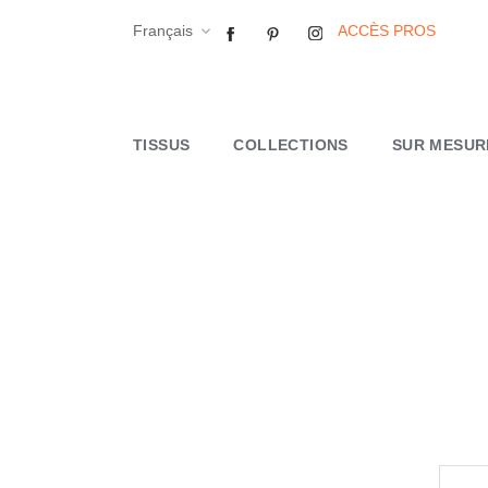
Français
Facebook
Pinterest
Instagram
ACCÈS PROS

TISSUS
COLLECTIONS
SUR MESUR