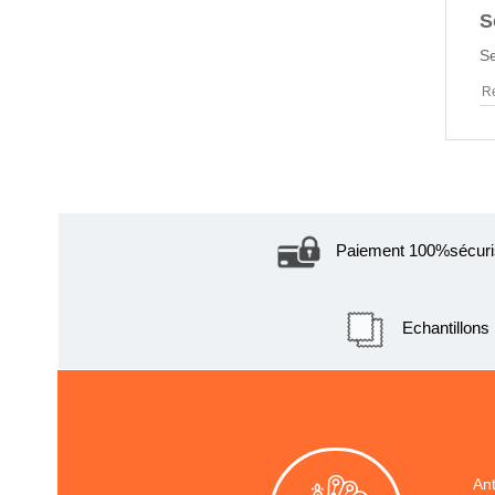
S
Se
Paiement 100%sécuri
Echantillon
Ant